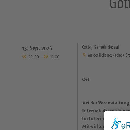
Got
Cotta, Gemeindesaal
13. Sep. 2026
An der Heilandskirche 3 Dr
10:00
-
11:00
Ort
Art der Veranstaltung
Internetadresse (eigen
im Internet)
Mitwirkende