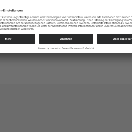
Alle Zielgruppen
KSP Dresden West
An der Heilandskirche 3
01157 Dresden
ksp.dresden_west@evlks.de