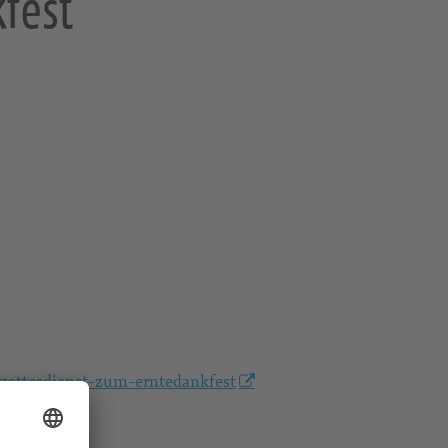
fest
gottesdienst-zum-erntedankfest