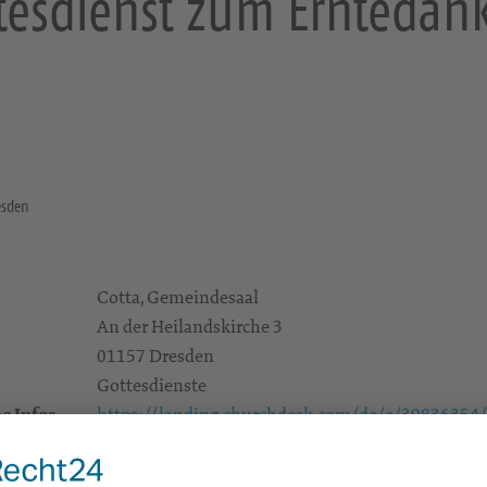
tesdienst zum Erntedank
esden
Cotta, Gemeindesaal
An der Heilandskirche 3
01157 Dresden
Gottesdienste
e Infos
https://landing.churchdesk.com/de/e/39836354/
Pfrn. Klose mit dem "Kindergarten Sonnenhügel"