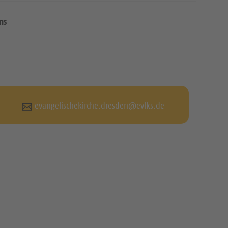
ns
evangelischekirche.dresden@evlks.de