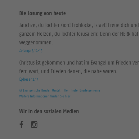
Die Losung von heute
Jauchze, du Tochter Zion! Frohlocke, Israel! Freue dich und
ganzem Herzen, du Tochter Jerusalem! Denn der HERR hat 
weggenommen.
Zefanja 3,14-15
Christus ist gekommen und hat im Evangelium Frieden ver
fern wart, und Frieden denen, die nahe waren.
Epheser 2,17
© Evangelische Brüder-Unität – Herrnhuter Brüdergemeine
Weitere Informationen finden Sie hier
Wir in den sozialen Medien
B
B
e
e