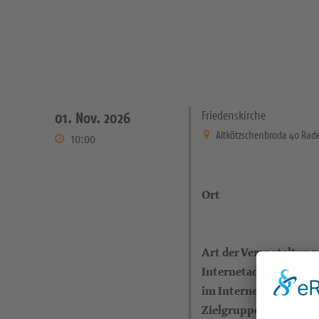
Friedenskirche
01. Nov. 2026
Altkötzschenbroda 40 Rad
10:00
Ort
Art der Veranstaltung
Internetadresse (eigen
im Internet)
Zielgruppe