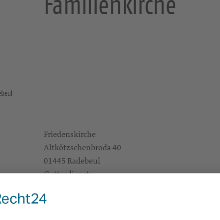
Familienkirche
ebeul
Friedenskirche
Altkötzschenbroda 40
01445 Radebeul
Gottesdienste
e Infos
https://landing.churchdesk.com/de/e/42124063/
Alle Zielgruppen