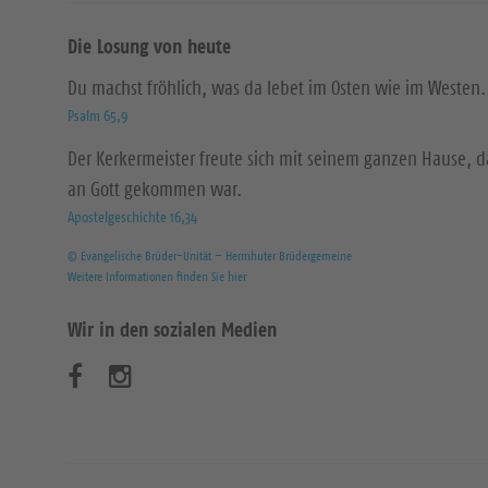
Die Losung von heute
Du machst fröhlich, was da lebet im Osten wie im Westen.
Psalm 65,9
Der Kerkermeister freute sich mit seinem ganzen Hause, 
an Gott gekommen war.
Apostelgeschichte 16,34
© Evangelische Brüder-Unität – Herrnhuter Brüdergemeine
Weitere Informationen finden Sie hier
Wir in den sozialen Medien
B
B
e
e
s
s