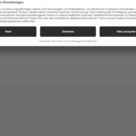
KSP in der Lößnitz
Altkötzschenbroda 40
01445 Radebeul
kg.radebeul_luther@evlks.de
https://loessnitz-kirchspiel.de/