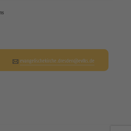
ns
evangelischekirche.dresden@evlks.de