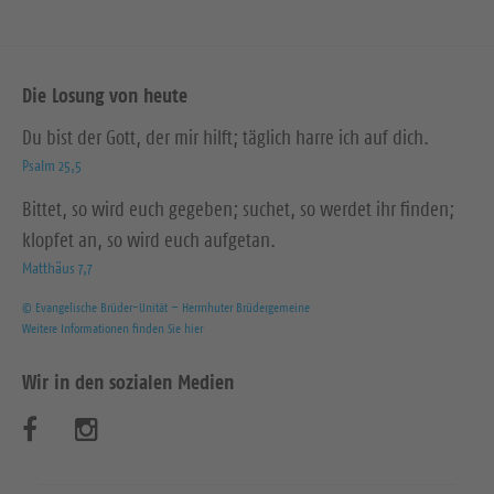
Die Losung von heute
Du bist der Gott, der mir hilft; täglich harre ich auf dich.
Psalm 25,5
Bittet, so wird euch gegeben; suchet, so werdet ihr finden;
klopfet an, so wird euch aufgetan.
Matthäus 7,7
© Evangelische Brüder-Unität – Herrnhuter Brüdergemeine
Weitere Informationen finden Sie hier
Wir in den sozialen Medien
B
B
e
e