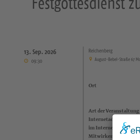
Festgottesdienst 
Reichenberg
13. Sep. 2026
August-Bebel-Straße 67 Mo
09:30
Ort
Art der Veranstaltung
Internetadresse (eigen
im Internet)
Mitwirkende