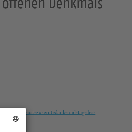
s offenen Denkmals
festgottesdienst-zu-erntedank-und-tag-des-