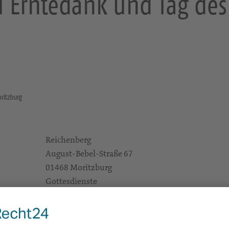
zu Erntedank und Tag de
ritzburg
Reichenberg
August-Bebel-Straße 67
01468 Moritzburg
Gottesdienste
e Infos
https://landing.churchdesk.com/de/e/44214549/
offenen-denkmals
Pfrn. Maren Lüdeking