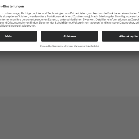
Alle Zielgruppen
KSP in der Lößnitz
Altkötzschenbroda 40
01445 Radebeul
kg.radebeul_luther@evlks.de
https://loessnitz-kirchspiel.de/