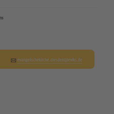
ns
evangelischekirche.dresden@evlks.de