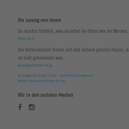
Die Losung von heute
Du machst fröhlich, was da lebet im Osten wie im Westen.
Psalm 65,9
Der Kerkermeister freute sich mit seinem ganzen Hause, 
an Gott gekommen war.
Apostelgeschichte 16,34
© Evangelische Brüder-Unität – Herrnhuter Brüdergemeine
Weitere Informationen finden Sie hier
Wir in den sozialen Medien
B
B
e
e