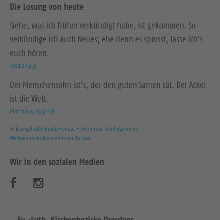
Die Losung von heute
Siehe, was ich früher verkündigt habe, ist gekommen. So
verkündige ich auch Neues; ehe denn es sprosst, lasse ich’s
euch hören.
Jesaja 42,9
Der Menschensohn ist’s, der den guten Samen sät. Der Acker
ist die Welt.
Matthäus 13,37-38
© Evangelische Brüder-Unität – Herrnhuter Brüdergemeine
Weitere Informationen finden Sie hier
Wir in den sozialen Medien
B
B
e
e
Ev.-Luth. Kirchenbezirke Dresdens