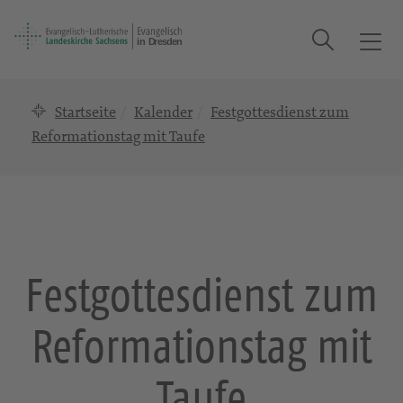
Suche
T
o
g
Startseite
Kalender
Festgottesdienst zum
g
l
Reformationstag mit Taufe
e
n
a
v
i
g
Festgottesdienst zum
a
t
Reformationstag mit
i
o
n
Taufe