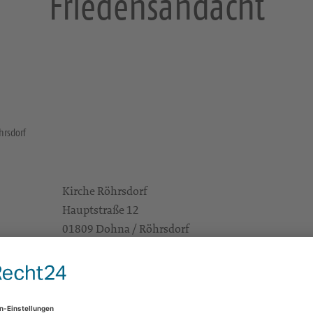
Friedensandacht
hrsdorf
Kirche Röhrsdorf
Hauptstraße 12
01809 Dohna / Röhrsdorf
e Infos
https://landing.churchdesk.com/de/e/35275950/
Alle Zielgruppen
KSP Dresden Süd