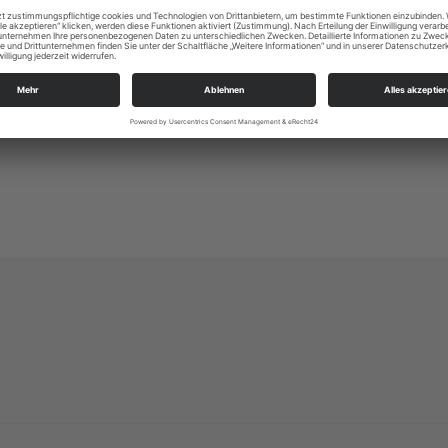
Altleubnitz 1
01219 Dresden
ksp.dresden-sued@evlks.de
https://www.kirchspiel-dresden-sued.de/