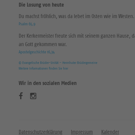
Die Losung von heute
Du machst fröhlich, was da lebet im Osten wie im Westen.
Psalm 65,9
Der Kerkermeister freute sich mit seinem ganzen Hause, 
an Gott gekommen war.
Apostelgeschichte 16,34
© Evangelische Brüder-Unität – Herrnhuter Brüdergemeine
Weitere Informationen finden Sie hier
Wir in den sozialen Medien
B
B
e
e
s
s
u
u
Datenschutzerklärung
Impressum
Kalender