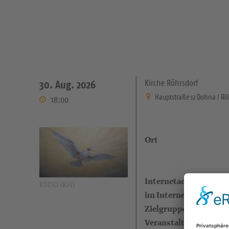
Kirche Röhrsdorf
30. Aug. 2026
Hauptstraße 12 Dohna / Rö
18:00
Ort
Internetadresse (eigen
KSDD (RH)
im Internet)
Zielgruppe
Veranstalter