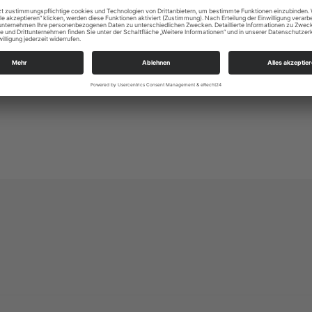
Altleubnitz 1
01219 Dresden
ksp.dresden-sued@evlks.de
https://www.kirchspiel-dresden-sued.de/