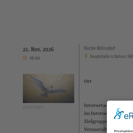
Kirche Röhrsdorf
22. Nov. 2026
Hauptstraße 12 Dohna / Rö
18:00
Ort
Internetadresse (eigen
KSDD (RH)
im Internet)
Zielgruppe
Veranstalter