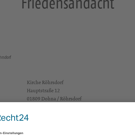
Friedensandacht
hrsdorf
Kirche Röhrsdorf
Hauptstraße 12
01809 Dohna / Röhrsdorf
e Infos
https://landing.churchdesk.com/de/e/36428005/
Alle Zielgruppen
KSP Dresden Süd