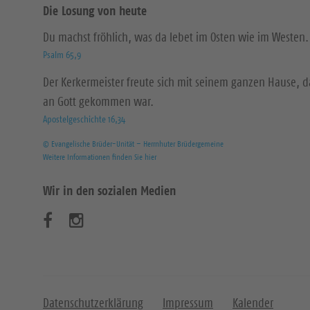
Die Losung von heute
Du machst fröhlich, was da lebet im Osten wie im Westen.
Psalm 65,9
Der Kerkermeister freute sich mit seinem ganzen Hause, 
an Gott gekommen war.
Apostelgeschichte 16,34
© Evangelische Brüder-Unität – Herrnhuter Brüdergemeine
Weitere Informationen finden Sie hier
Wir in den sozialen Medien
B
B
e
e
s
s
u
u
Datenschutzerklärung
Impressum
Kalender