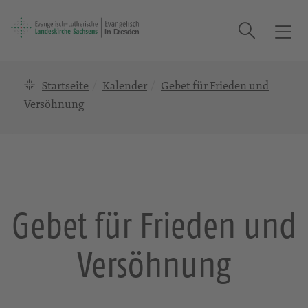
Suche
T
o
g
Startseite
Kalender
Gebet für Frieden und
g
l
Versöhnung
e
n
a
v
i
g
Gebet für Frieden und
a
t
Versöhnung
i
o
n