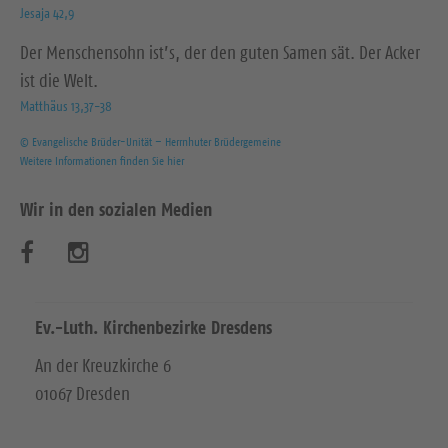
Jesaja 42,9
Der Menschensohn ist’s, der den guten Samen sät. Der Acker
ist die Welt.
Matthäus 13,37-38
© Evangelische Brüder-Unität – Herrnhuter Brüdergemeine
Weitere Informationen finden Sie hier
Wir in den sozialen Medien
B
B
e
e
s
s
Ev.-Luth. Kirchenbezirke Dresdens
u
u
An der Kreuzkirche 6
01067 Dresden
c
c
h
h