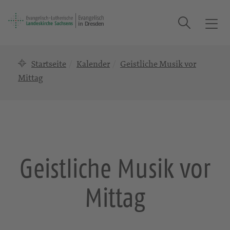
Suche
T
o
g
Startseite
Kalender
Geistliche Musik vor
g
l
Mittag
e
n
a
v
i
g
Geistliche Musik vor
a
t
Mittag
i
o
n