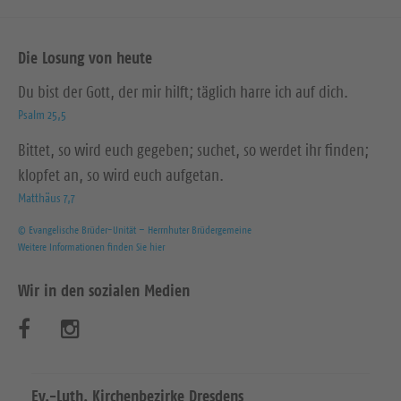
Die Losung von heute
Du bist der Gott, der mir hilft; täglich harre ich auf dich.
Psalm 25,5
Bittet, so wird euch gegeben; suchet, so werdet ihr finden;
klopfet an, so wird euch aufgetan.
Matthäus 7,7
© Evangelische Brüder-Unität – Herrnhuter Brüdergemeine
Weitere Informationen finden Sie hier
Wir in den sozialen Medien
B
B
e
e
s
s
Ev.-Luth. Kirchenbezirke Dresdens