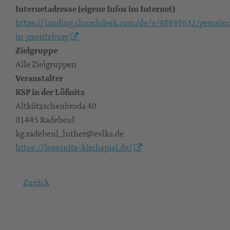
Internetadresse (eigene Infos im Internet)
https://landing.churchdesk.com/de/e/48849632/gemeind
in-moritzburg
Zielgruppe
Alle Zielgruppen
Veranstalter
KSP in der Lößnitz
Altkötzschenbroda 40
01445 Radebeul
kg.radebeul_luther@evlks.de
https://loessnitz-kirchspiel.de/
Zurück