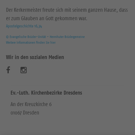
Der Kerkermeister freute sich mit seinem ganzen Hause, dass
er zum Glauben an Gott gekommen war.
Apostelgeschichte 16,34
© Evangelische Brüder-Unität – Herrnhuter Brüdergemeine
Weitere Informationen finden Sie hier
Wir in den sozialen Medien
B
B
e
e
s
s
Ev.-Luth. Kirchenbezirke Dresdens
u
u
An der Kreuzkirche 6
01067 Dresden
c
c
h
h