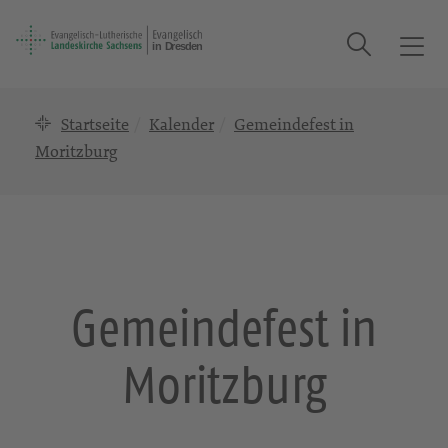
Suche
T
o
g
Startseite
Kalender
Gemeindefest in
g
l
Moritzburg
e
n
a
v
i
g
Gemeindefest in
a
t
Moritzburg
i
o
n