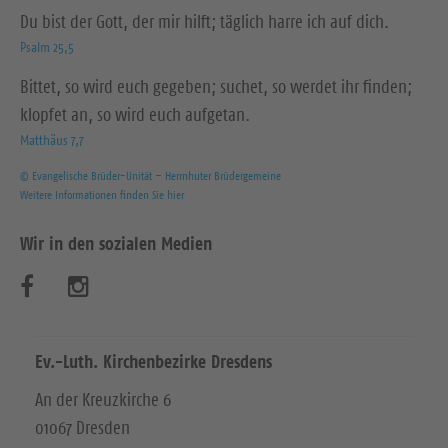
Du bist der Gott, der mir hilft; täglich harre ich auf dich.
Psalm 25,5
Bittet, so wird euch gegeben; suchet, so werdet ihr finden;
klopfet an, so wird euch aufgetan.
Matthäus 7,7
© Evangelische Brüder-Unität – Herrnhuter Brüdergemeine
Weitere Informationen finden Sie hier
Wir in den sozialen Medien
B
B
e
e
s
s
Ev.-Luth. Kirchenbezirke Dresdens
u
u
An der Kreuzkirche 6
01067 Dresden
c
c