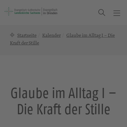
Suche
T
o
g
Startseite
Kalender
Glaube im Alltag I – Die
g
l
Kraft der Stille
e
n
a
v
i
g
Glaube im Alltag I –
a
t
Die Kraft der Stille
i
o
n