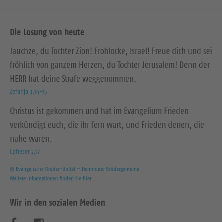
Die Losung von heute
Jauchze, du Tochter Zion! Frohlocke, Israel! Freue dich und sei
fröhlich von ganzem Herzen, du Tochter Jerusalem! Denn der
HERR hat deine Strafe weggenommen.
Zefanja 3,14-15
Christus ist gekommen und hat im Evangelium Frieden
verkündigt euch, die ihr fern wart, und Frieden denen, die
nahe waren.
Epheser 2,17
© Evangelische Brüder-Unität – Herrnhuter Brüdergemeine
Weitere Informationen finden Sie hier
Wir in den sozialen Medien