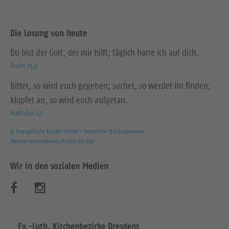
Die Losung von heute
Du bist der Gott, der mir hilft; täglich harre ich auf dich.
Psalm 25,5
Bittet, so wird euch gegeben; suchet, so werdet ihr finden;
klopfet an, so wird euch aufgetan.
Matthäus 7,7
© Evangelische Brüder-Unität – Herrnhuter Brüdergemeine
Weitere Informationen finden Sie hier
Wir in den sozialen Medien
B
B
e
e
s
s
Ev.-Luth. Kirchenbezirke Dresdens