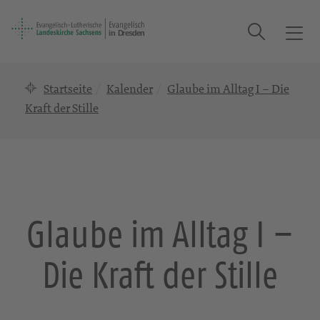
Suche
T
o
g
Startseite
Kalender
Glaube im Alltag I – Die
g
l
Kraft der Stille
e
n
a
v
i
g
Glaube im Alltag I –
a
t
Die Kraft der Stille
i
o
n