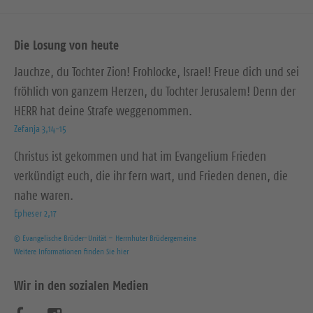
Die Losung von heute
Jauchze, du Tochter Zion! Frohlocke, Israel! Freue dich und sei
fröhlich von ganzem Herzen, du Tochter Jerusalem! Denn der
HERR hat deine Strafe weggenommen.
Zefanja 3,14-15
Christus ist gekommen und hat im Evangelium Frieden
verkündigt euch, die ihr fern wart, und Frieden denen, die
nahe waren.
Epheser 2,17
© Evangelische Brüder-Unität – Herrnhuter Brüdergemeine
Weitere Informationen finden Sie hier
Wir in den sozialen Medien