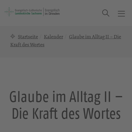
Suche
T
o
g
Startseite
Kalender
Glaube im Alltag II – Die
g
l
Kraft des Wortes
e
n
a
v
i
g
Glaube im Alltag II –
a
t
Die Kraft des Wortes
i
o
n