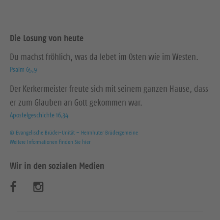
Die Losung von heute
Du machst fröhlich, was da lebet im Osten wie im Westen.
Psalm 65,9
Der Kerkermeister freute sich mit seinem ganzen Hause, dass
er zum Glauben an Gott gekommen war.
Apostelgeschichte 16,34
© Evangelische Brüder-Unität – Herrnhuter Brüdergemeine
Weitere Informationen finden Sie hier
Wir in den sozialen Medien
B
B
e
e