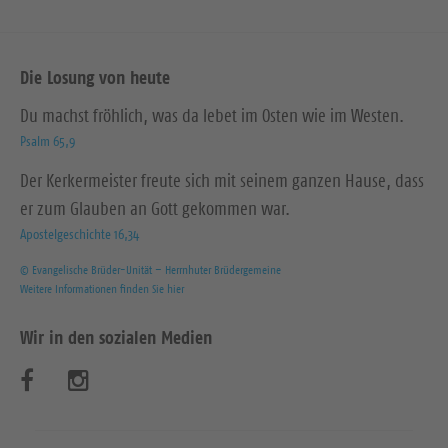
Die Losung von heute
Du machst fröhlich, was da lebet im Osten wie im Westen.
Psalm 65,9
Der Kerkermeister freute sich mit seinem ganzen Hause, dass
er zum Glauben an Gott gekommen war.
Apostelgeschichte 16,34
© Evangelische Brüder-Unität – Herrnhuter Brüdergemeine
Weitere Informationen finden Sie hier
Wir in den sozialen Medien
B
B
e
e