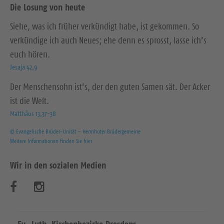
Die Losung von heute
Siehe, was ich früher verkündigt habe, ist gekommen. So
verkündige ich auch Neues; ehe denn es sprosst, lasse ich’s
euch hören.
Jesaja 42,9
Der Menschensohn ist’s, der den guten Samen sät. Der Acker
ist die Welt.
Matthäus 13,37-38
© Evangelische Brüder-Unität – Herrnhuter Brüdergemeine
Weitere Informationen finden Sie hier
Wir in den sozialen Medien
B
B
e
e