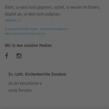
Bittet, so wird euch gegeben; suchet, so werdet ihr finden;
klopfet an, so wird euch aufgetan.
Matthäus 7,7
© Evangelische Brüder-Unität – Herrnhuter Brüdergemeine
Weitere Informationen finden Sie hier
Wir in den sozialen Medien
B
B
e
e
s
s
Ev.-Luth. Kirchenbezirke Dresdens
u
u
An der Kreuzkirche 6
01067 Dresden
c
c
h
h