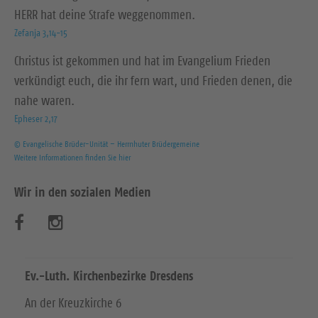
HERR hat deine Strafe weggenommen.
Zefanja 3,14-15
Christus ist gekommen und hat im Evangelium Frieden
verkündigt euch, die ihr fern wart, und Frieden denen, die
nahe waren.
Epheser 2,17
© Evangelische Brüder-Unität – Herrnhuter Brüdergemeine
Weitere Informationen finden Sie hier
Wir in den sozialen Medien
B
B
e
e
s
s
Ev.-Luth. Kirchenbezirke Dresdens
u
u
An der Kreuzkirche 6