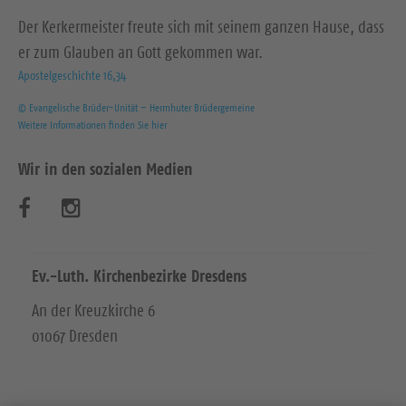
Der Kerkermeister freute sich mit seinem ganzen Hause, dass
er zum Glauben an Gott gekommen war.
Apostelgeschichte 16,34
© Evangelische Brüder-Unität – Herrnhuter Brüdergemeine
Weitere Informationen finden Sie hier
Wir in den sozialen Medien
B
B
e
e
s
s
Ev.-Luth. Kirchenbezirke Dresdens
u
u
An der Kreuzkirche 6
01067 Dresden
c
c
h
h