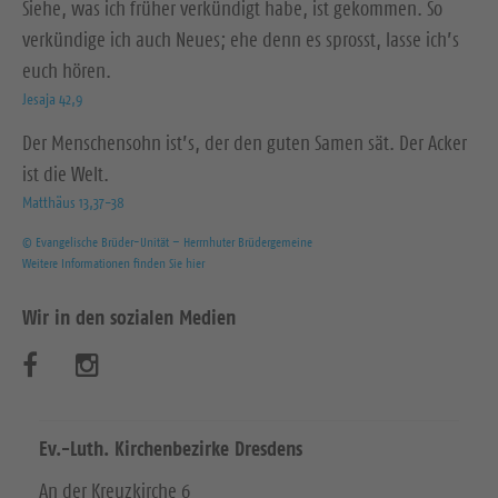
Siehe, was ich früher verkündigt habe, ist gekommen. So
verkündige ich auch Neues; ehe denn es sprosst, lasse ich’s
euch hören.
Jesaja 42,9
Der Menschensohn ist’s, der den guten Samen sät. Der Acker
ist die Welt.
Matthäus 13,37-38
© Evangelische Brüder-Unität – Herrnhuter Brüdergemeine
Weitere Informationen finden Sie hier
Wir in den sozialen Medien
B
B
e
e
s
s
Ev.-Luth. Kirchenbezirke Dresdens
u
u
An der Kreuzkirche 6