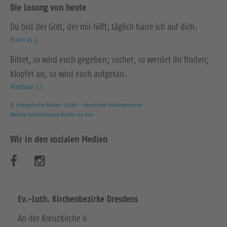
Die Losung von heute
Du bist der Gott, der mir hilft; täglich harre ich auf dich.
Psalm 25,5
Bittet, so wird euch gegeben; suchet, so werdet ihr finden;
klopfet an, so wird euch aufgetan.
Matthäus 7,7
© Evangelische Brüder-Unität – Herrnhuter Brüdergemeine
Weitere Informationen finden Sie hier
Wir in den sozialen Medien
B
B
e
e
s
s
Ev.-Luth. Kirchenbezirke Dresdens
u
u
An der Kreuzkirche 6