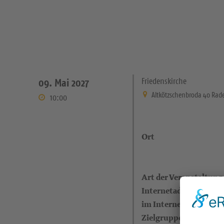
Friedenskirche
09. Mai 2027
Altkötzschenbroda 40 Rad
10:00
Ort
Art der Veranstaltung
Internetadresse (eigen
im Internet)
Zielgruppe