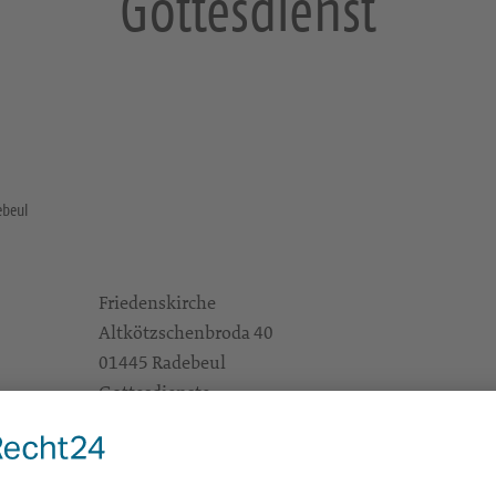
Gottesdienst
ebeul
Friedenskirche
Altkötzschenbroda 40
01445 Radebeul
Gottesdienste
e Infos
https://landing.churchdesk.com/de/e/42080650/
Alle Zielgruppen