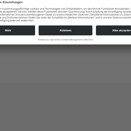
KSP in der Lößnitz
Altkötzschenbroda 40
01445 Radebeul
kg.radebeul_luther@evlks.de
https://loessnitz-kirchspiel.de/