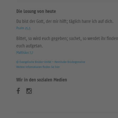
Die Losung von heute
Du bist der Gott, der mir hilft; täglich harre ich auf dich.
Psalm 25,5
Bittet, so wird euch gegeben; suchet, so werdet ihr finden
euch aufgetan.
Matthäus 7,7
© Evangelische Brüder-Unität – Herrnhuter Brüdergemeine
Weitere Informationen finden Sie hier
Wir in den sozialen Medien
B
B
e
e
s
s