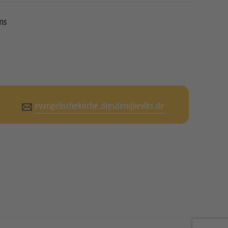
ns
evangelischekirche.dresden@evlks.de