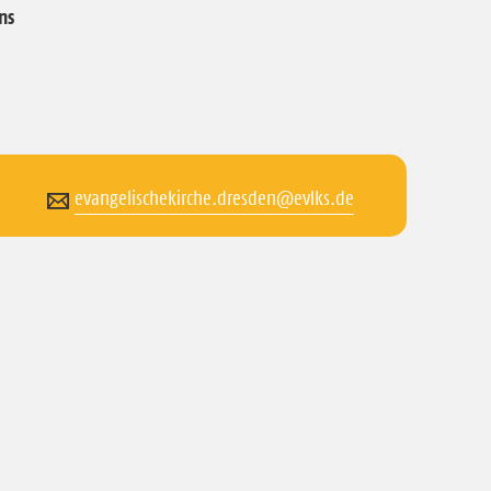
ns
evangelischekirche.dresden@evlks.de