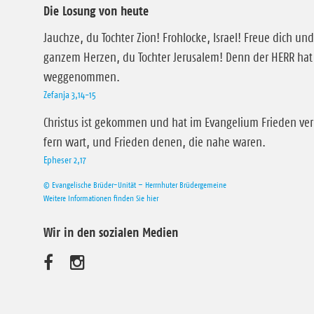
Die Losung von heute
Jauchze, du Tochter Zion! Frohlocke, Israel! Freue dich und
ganzem Herzen, du Tochter Jerusalem! Denn der HERR hat 
weggenommen.
Zefanja 3,14-15
Christus ist gekommen und hat im Evangelium Frieden ver
fern wart, und Frieden denen, die nahe waren.
Epheser 2,17
© Evangelische Brüder-Unität – Herrnhuter Brüdergemeine
Weitere Informationen finden Sie hier
Wir in den sozialen Medien
B
B
e
e