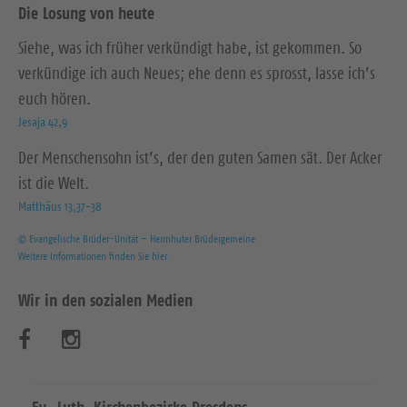
Die Losung von heute
Siehe, was ich früher verkündigt habe, ist gekommen. So
verkündige ich auch Neues; ehe denn es sprosst, lasse ich’s
euch hören.
Jesaja 42,9
Der Menschensohn ist’s, der den guten Samen sät. Der Acker
ist die Welt.
Matthäus 13,37-38
© Evangelische Brüder-Unität – Herrnhuter Brüdergemeine
Weitere Informationen finden Sie hier
Wir in den sozialen Medien
B
B
e
e