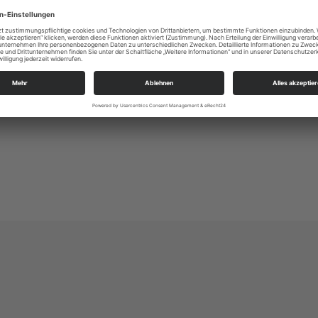
Alle
Ev.-Luth. Kirchgemeinde Johannes-Kreuz-Luka
An der Kreuzkirche 6
01067 Dresden
kg.dresden-johannes-kreuz-lukas@evlks.de
https://www.johannes-kreuz-lukas.de/