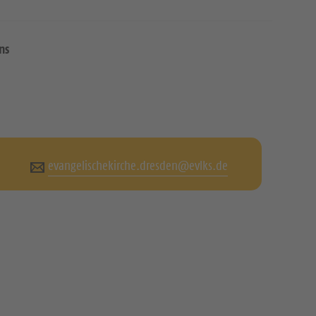
ns
evangelischekirche.dresden@evlks.de