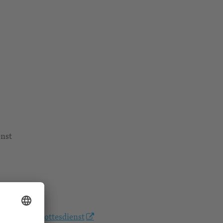
enst
/abendmahlsottesdienst