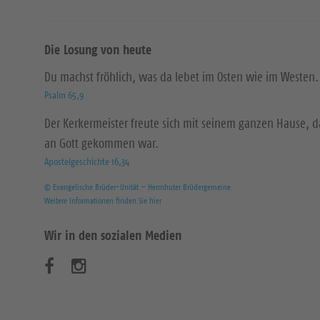
Die Losung von heute
Du machst fröhlich, was da lebet im Osten wie im Westen.
Psalm 65,9
Der Kerkermeister freute sich mit seinem ganzen Hause, 
an Gott gekommen war.
Apostelgeschichte 16,34
© Evangelische Brüder-Unität – Herrnhuter Brüdergemeine
Weitere Informationen finden Sie hier
Wir in den sozialen Medien
B
B
e
e