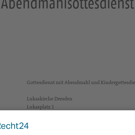
Abendmahlsottesdienst
Gottesdienst mit Abendmahl und Kindergottesdi
Lukaskirche Dresden
Lukasplatz 1
01069 Dresden
Gottesdienste
https://landing.churchdesk.com/de/e/36434175