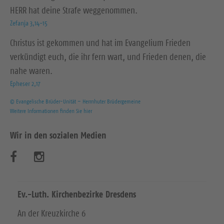
HERR hat deine Strafe weggenommen.
Zefanja 3,14-15
Christus ist gekommen und hat im Evangelium Frieden
verkündigt euch, die ihr fern wart, und Frieden denen, die
nahe waren.
Epheser 2,17
© Evangelische Brüder-Unität – Herrnhuter Brüdergemeine
Weitere Informationen finden Sie hier
Wir in den sozialen Medien
B
B
e
e
s
s
Ev.-Luth. Kirchenbezirke Dresdens
u
u
An der Kreuzkirche 6