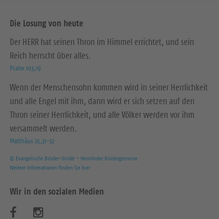
Die Losung von heute
Der HERR hat seinen Thron im Himmel errichtet, und sein
Reich herrscht über alles.
Psalm 103,19
Wenn der Menschensohn kommen wird in seiner Herrlichkeit
und alle Engel mit ihm, dann wird er sich setzen auf den
Thron seiner Herrlichkeit, und alle Völker werden vor ihm
versammelt werden.
Matthäus 25,31-32
© Evangelische Brüder-Unität – Herrnhuter Brüdergemeine
Weitere Informationen finden Sie hier
Wir in den sozialen Medien
B
B