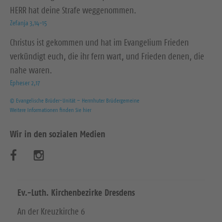
HERR hat deine Strafe weggenommen.
Zefanja 3,14-15
Christus ist gekommen und hat im Evangelium Frieden
verkündigt euch, die ihr fern wart, und Frieden denen, die
nahe waren.
Epheser 2,17
© Evangelische Brüder-Unität – Herrnhuter Brüdergemeine
Weitere Informationen finden Sie hier
Wir in den sozialen Medien
B
B
e
e
s
s
Ev.-Luth. Kirchenbezirke Dresdens
u
u
An der Kreuzkirche 6