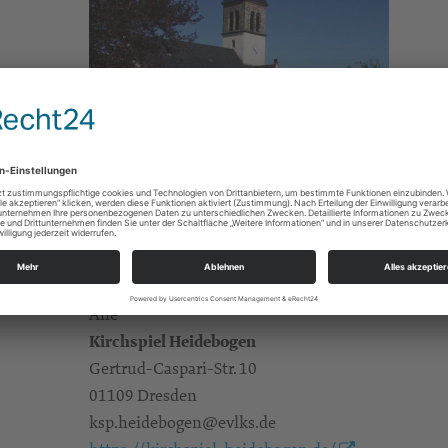
Gottesdienste
Pfarrerin Angelika Lentz Angelika.Lentz@evlks.d
mit Kindergottesdienst
Alle
Kirchspiel Heidebogen
Gertrud-Caspari-Str. 10
01109 Dresden
ksp.heidebogen@evlks.de