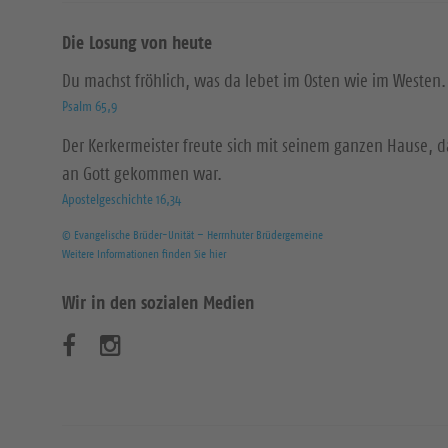
Die Losung von heute
Du machst fröhlich, was da lebet im Osten wie im Westen.
Psalm 65,9
Der Kerkermeister freute sich mit seinem ganzen Hause, 
an Gott gekommen war.
Apostelgeschichte 16,34
© Evangelische Brüder-Unität – Herrnhuter Brüdergemeine
Weitere Informationen finden Sie hier
Wir in den sozialen Medien
B
B
e
e
s
s