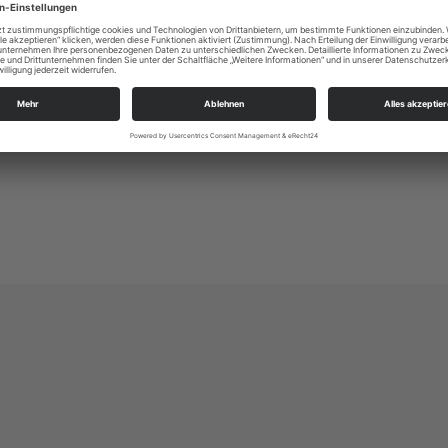
Alle Zielgruppen
KSP Dresden West
An der Heilandskirche 3
01157 Dresden
ksp.dresden_west@evlks.de