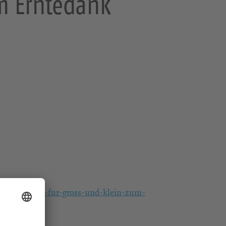
um Erntedank
gottesdienst-fur-gross-und-klein-zum-