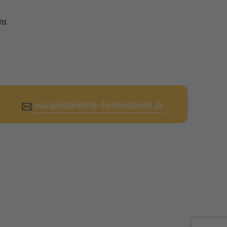
ns
evangelischekirche.dresden@evlks.de