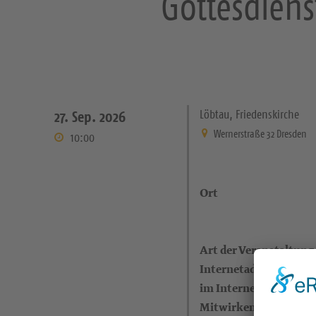
Gottesdiens
Löbtau, Friedenskirche
27. Sep. 2026
Wernerstraße 32 Dresden
10:00
Ort
Art der Veranstaltung
Internetadresse (eigen
im Internet)
Mitwirkende