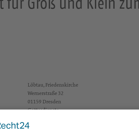
t für Groß und Klein z
Löbtau, Friedenskirche
Wernerstraße 32
01159 Dresden
Gottesdienste
e Infos
https://landing.churchdesk.com/de/e/41434432/
erntedank
Gem.-Päd. M. Strek