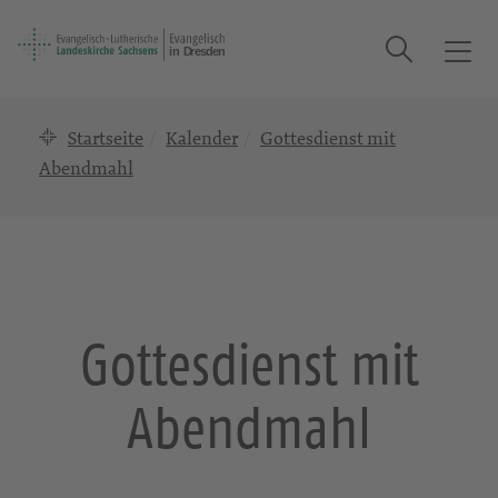
Suche
T
o
g
Startseite
Kalender
Gottesdienst mit
g
l
Abendmahl
e
n
a
v
i
g
Gottesdienst mit
a
t
Abendmahl
i
o
n