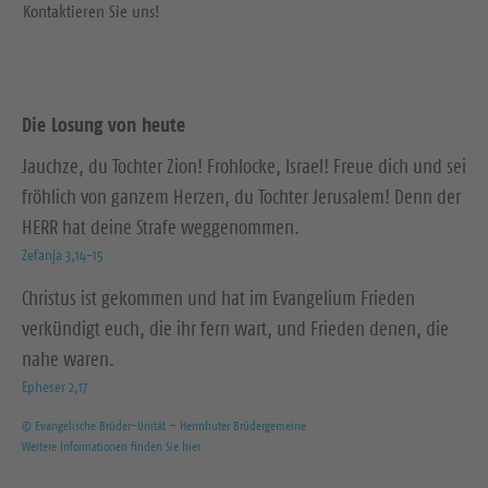
Kontaktieren Sie uns!
Die Losung von heute
Jauchze, du Tochter Zion! Frohlocke, Israel! Freue dich und sei
fröhlich von ganzem Herzen, du Tochter Jerusalem! Denn der
HERR hat deine Strafe weggenommen.
Zefanja 3,14-15
Christus ist gekommen und hat im Evangelium Frieden
verkündigt euch, die ihr fern wart, und Frieden denen, die
nahe waren.
Epheser 2,17
© Evangelische Brüder-Unität – Herrnhuter Brüdergemeine
Weitere Informationen finden Sie hier