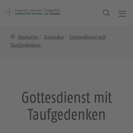
Suche
T
o
g
Startseite
Kalender
Gottesdienst mit
g
l
Taufgedenken
e
n
a
v
i
g
Gottesdienst mit
a
t
Taufgedenken
i
o
n