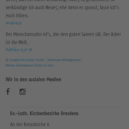
verkündige ich auch Neues; ehe denn es sprosst, lasse ich’s
euch hören.
Jesaja 42,9
Der Menschensohn ist’s, der den guten Samen sät. Der Acker
ist die Welt.
Matthäus 13,37-38
© Evangelische Brüder-Unität – Herrnhuter Brüdergemeine
Weitere Informationen finden Sie hier
Wir in den sozialen Medien
B
B
e
e
s
s
Ev.-Luth. Kirchenbezirke Dresdens
u
u
An der Kreuzkirche 6