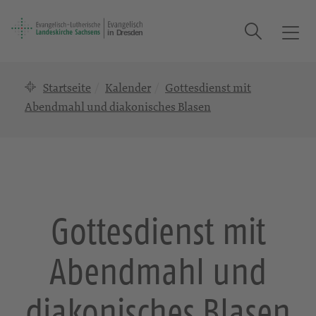
Suche
T
o
g
Startseite
Kalender
Gottesdienst mit
g
l
Abendmahl und diakonisches Blasen
e
n
a
v
i
g
Gottesdienst mit
a
t
Abendmahl und
i
o
n
diakonisches Blasen