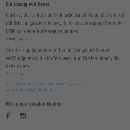
Die Losung von heute
Jauchze, du Tochter Zion! Frohlocke, Israel! Freue dich und sei
fröhlich von ganzem Herzen, du Tochter Jerusalem! Denn der
HERR hat deine Strafe weggenommen.
Zefanja 3,14-15
Christus ist gekommen und hat im Evangelium Frieden
verkündigt euch, die ihr fern wart, und Frieden denen, die
nahe waren.
Epheser 2,17
© Evangelische Brüder-Unität – Herrnhuter Brüdergemeine
Weitere Informationen finden Sie hier
Wir in den sozialen Medien
B
B
e
e