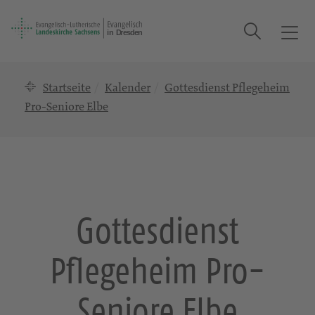
Suche
T
o
g
Startseite
Kalender
Gottesdienst Pflegeheim
g
l
Pro-Seniore Elbe
e
n
a
v
i
g
Gottesdienst
a
t
Pflegeheim Pro-
i
o
n
Seniore Elbe