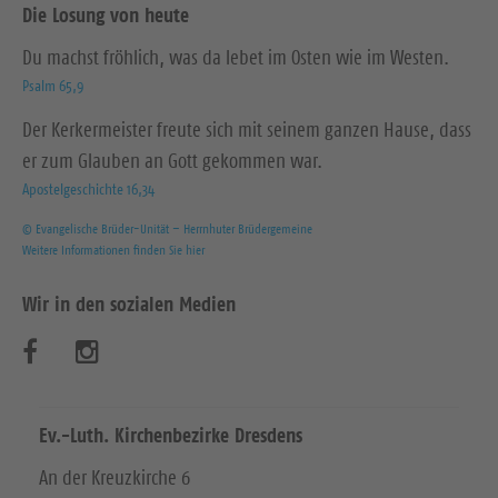
Die Losung von heute
Du machst fröhlich, was da lebet im Osten wie im Westen.
Psalm 65,9
Der Kerkermeister freute sich mit seinem ganzen Hause, dass
er zum Glauben an Gott gekommen war.
Apostelgeschichte 16,34
© Evangelische Brüder-Unität – Herrnhuter Brüdergemeine
Weitere Informationen finden Sie hier
Wir in den sozialen Medien
B
B
e
e
s
s
Ev.-Luth. Kirchenbezirke Dresdens
u
u
An der Kreuzkirche 6