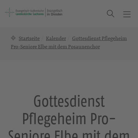
Suche
T
o
g
Startseite
Kalender
Gottesdienst Pflegeheim
g
l
Pro-Seniore Elbe mit dem Posaunenchor
e
n
a
v
i
g
Gottesdienst
a
t
Pflegeheim Pro-
i
o
n
Seniore Elbe mit dem