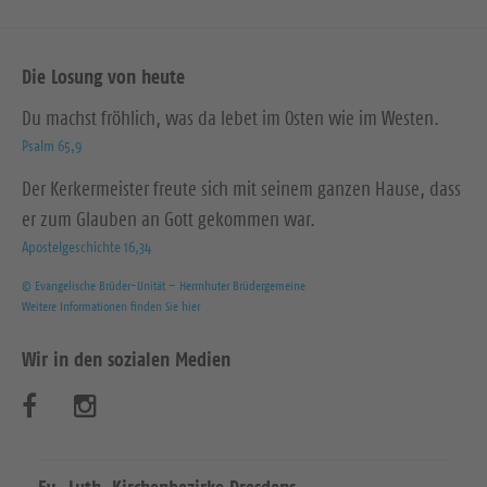
Die Losung von heute
Du machst fröhlich, was da lebet im Osten wie im Westen.
Psalm 65,9
Der Kerkermeister freute sich mit seinem ganzen Hause, dass
er zum Glauben an Gott gekommen war.
Apostelgeschichte 16,34
© Evangelische Brüder-Unität – Herrnhuter Brüdergemeine
Weitere Informationen finden Sie hier
Wir in den sozialen Medien
B
B
e
e