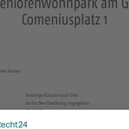
 Seniorenwohnpark am G
Comeniusplatz 1
geben Dresden
Sonstige Räume und Orte
in der Beschreibung angegeben
01307 Dresden
Gottesdienste
https://landing.churchdesk.com/de/e/46133301