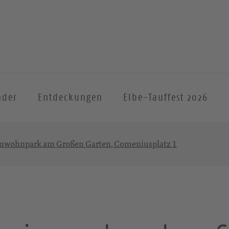
nder
Entdeckungen
Elbe-Tauffest 2026
enwohnpark am Großen Garten, Comeniusplatz 1