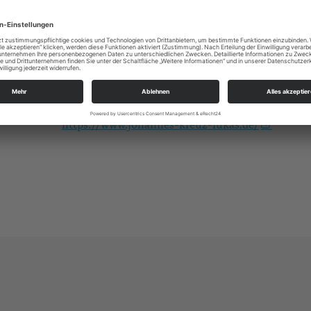
garten-comeniusplatz-1
Alle
Ev.-Luth. Kirchgemeinde Johannes-Kreuz-Luka
An der Kreuzkirche 6
01067 Dresden
kg.dresden-johannes-kreuz-lukas@evlks.de
https://www.johannes-kreuz-lukas.de/