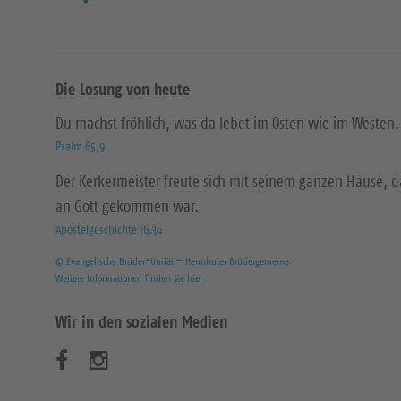
Die Losung von heute
Du machst fröhlich, was da lebet im Osten wie im Westen.
Psalm 65,9
Der Kerkermeister freute sich mit seinem ganzen Hause, 
an Gott gekommen war.
Apostelgeschichte 16,34
© Evangelische Brüder-Unität – Herrnhuter Brüdergemeine
Weitere Informationen finden Sie hier
Wir in den sozialen Medien
B
B
e
e