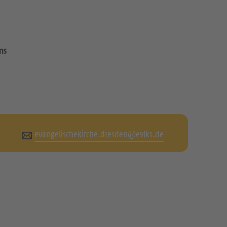
ns
evangelischekirche.dresden@evlks.de