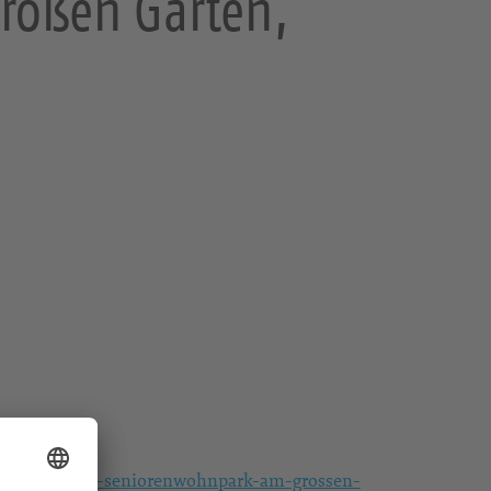
roßen Garten,
/gottesdienst-seniorenwohnpark-am-grossen-