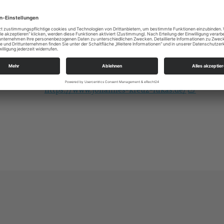
garten-comeniusplatz-1
Alle
Ev.-Luth. Kirchgemeinde Johannes-Kreuz-Luka
An der Kreuzkirche 6
01067 Dresden
kg.dresden-johannes-kreuz-lukas@evlks.de
https://www.johannes-kreuz-lukas.de/