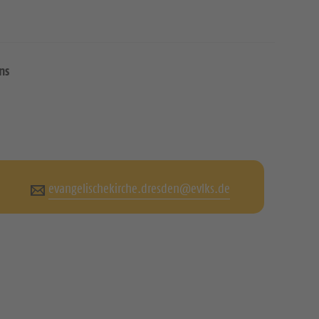
ns
evangelischekirche.dresden@evlks.de