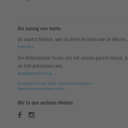
Die Losung von heute
Du machst fröhlich, was da lebet im Osten wie im Westen.
Psalm 65,9
Der Kerkermeister freute sich mit seinem ganzen Hause, 
an Gott gekommen war.
Apostelgeschichte 16,34
© Evangelische Brüder-Unität – Herrnhuter Brüdergemeine
Weitere Informationen finden Sie hier
Wir in den sozialen Medien
B
B
e
e