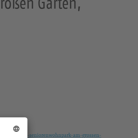
roßen Garten,
/gottesdienst-seniorenwohnpark-am-grossen-