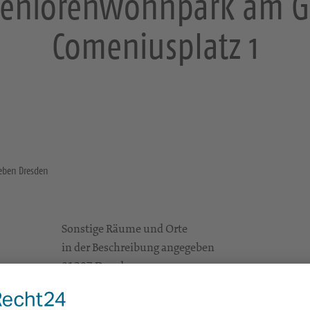
 Seniorenwohnpark am G
Comeniusplatz 1
geben Dresden
Sonstige Räume und Orte
in der Beschreibung angegeben
01307 Dresden
Gottesdienste
https://landing.churchdesk.com/de/e/46133364