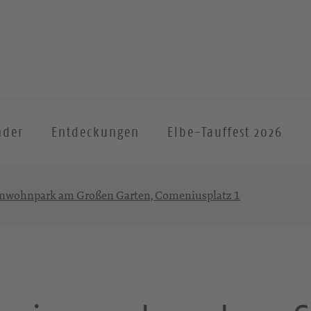
nder
Entdeckungen
Elbe-Tauffest 2026
enwohnpark am Großen Garten, Comeniusplatz 1