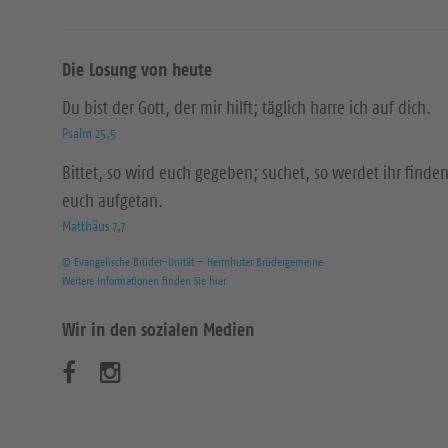
Die Losung von heute
Du bist der Gott, der mir hilft; täglich harre ich auf dich.
Psalm 25,5
Bittet, so wird euch gegeben; suchet, so werdet ihr finden
euch aufgetan.
Matthäus 7,7
© Evangelische Brüder-Unität – Herrnhuter Brüdergemeine
Weitere Informationen finden Sie hier
Wir in den sozialen Medien
B
B
e
e