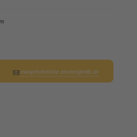
ns
evangelischekirche.dresden@evlks.de