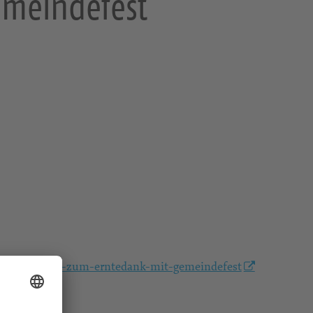
emeindefest
/gottesdienst-zum-erntedank-mit-gemeindefest