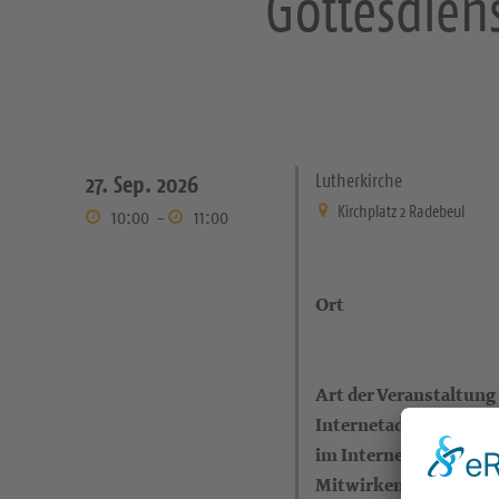
Gottesdien
Lutherkirche
27. Sep. 2026
Kirchplatz 2 Radebeul
10:00
-
11:00
Ort
Art der Veranstaltung
Internetadresse (eigen
im Internet)
Mitwirkende