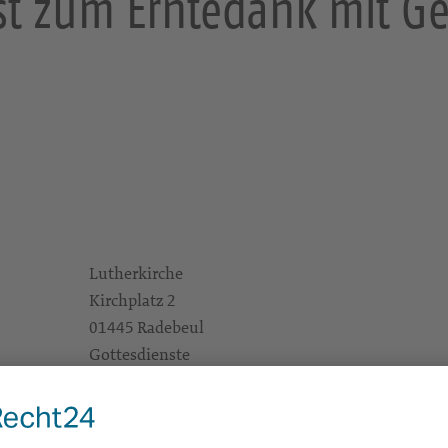
st zum Erntedank mit G
Lutherkirche
Kirchplatz 2
01445 Radebeul
Gottesdienste
e Infos
https://landing.churchdesk.com/de/e/35035227
Pfarrerin Anja Funke