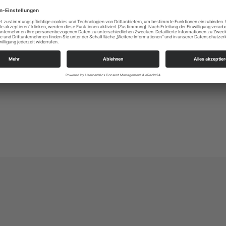
Alle Zielgruppen
KSP in der Lößnitz
Altkötzschenbroda 40
01445 Radebeul
kg.radebeul_luther@evlks.de
https://loessnitz-kirchspiel.de/