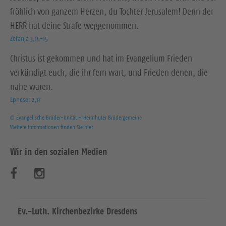
fröhlich von ganzem Herzen, du Tochter Jerusalem! Denn der
HERR hat deine Strafe weggenommen.
Zefanja 3,14-15
Christus ist gekommen und hat im Evangelium Frieden
verkündigt euch, die ihr fern wart, und Frieden denen, die
nahe waren.
Epheser 2,17
© Evangelische Brüder-Unität – Herrnhuter Brüdergemeine
Weitere Informationen finden Sie hier
Wir in den sozialen Medien
B
B
e
e
s
s
Ev.-Luth. Kirchenbezirke Dresdens