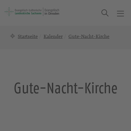
Suche
T
o
g
Startseite
Kalender
Gute-Nacht-Kirche
g
l
e
n
a
v
i
Gute-Nacht-Kirche
g
a
t
i
o
n