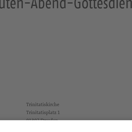
uten-Abend-Gottesdien
Trinitatiskirche
Trinitatisplatz 1
01307 Dresden
Gottesdienste