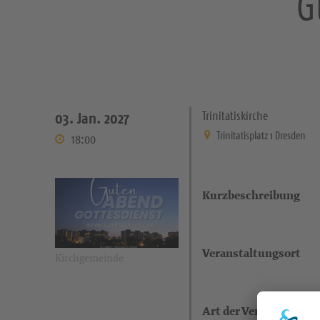
G
Trinitatiskirche
03. Jan. 2027
Trinitatisplatz 1 Dresden
18:00
Kurzbeschreibung
Veranstaltungsort
Kirchgemeinde
Art der Veranstaltung