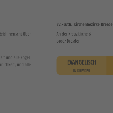
Ev.-Luth. Kirchenbezirke Dresde
Reich herrscht über
An der Kreuzkirche 6
01067 Dresden
it und alle Engel
EVANGELISCH
rlichkeit, und alle
IN DRESDEN