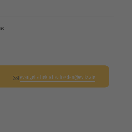
ns
evangelischekirche.dresden@evlks.de