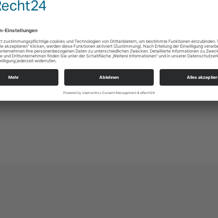
https://landing.churchdesk.com/de/e/48520789/
Alle
Ev.-Luth. Kirchgemeinde Johannes-Kreuz-Luka
An der Kreuzkirche 6
01067 Dresden
kg.dresden-johannes-kreuz-lukas@evlks.de
https://www.johannes-kreuz-lukas.de/