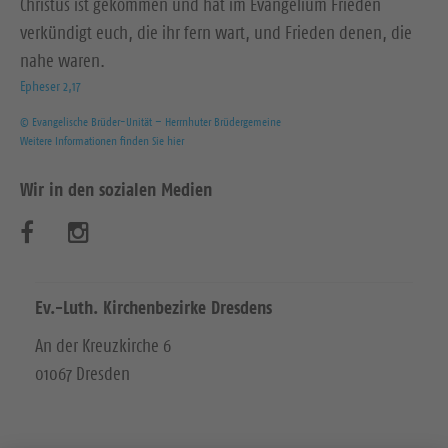
Christus ist gekommen und hat im Evangelium Frieden
verkündigt euch, die ihr fern wart, und Frieden denen, die
nahe waren.
Epheser 2,17
© Evangelische Brüder-Unität – Herrnhuter Brüdergemeine
Weitere Informationen finden Sie hier
Wir in den sozialen Medien
B
B
e
e
s
s
Ev.-Luth. Kirchenbezirke Dresdens
u
u
An der Kreuzkirche 6
01067 Dresden
c
c
h
h