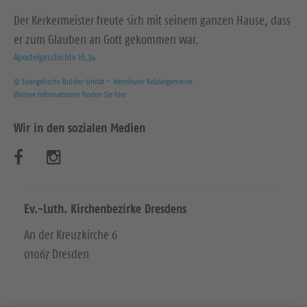
Der Kerkermeister freute sich mit seinem ganzen Hause, dass
er zum Glauben an Gott gekommen war.
Apostelgeschichte 16,34
© Evangelische Brüder-Unität – Herrnhuter Brüdergemeine
Weitere Informationen finden Sie hier
Wir in den sozialen Medien
B
B
e
e
s
s
Ev.-Luth. Kirchenbezirke Dresdens
u
u
An der Kreuzkirche 6
01067 Dresden
c
c
h
h