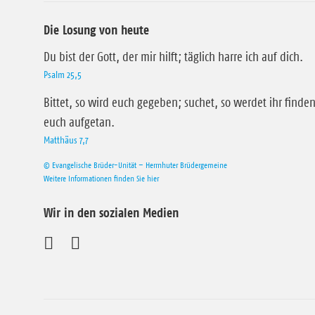
Die Losung von heute
Du bist der Gott, der mir hilft; täglich harre ich auf dich.
Psalm 25,5
Bittet, so wird euch gegeben; suchet, so werdet ihr finden
euch aufgetan.
Matthäus 7,7
© Evangelische Brüder-Unität – Herrnhuter Brüdergemeine
Weitere Informationen finden Sie hier
Wir in den sozialen Medien
B
B
e
e
s
s