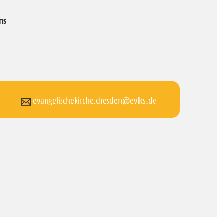
ns
evangelischekirche.dresden@evlks.de