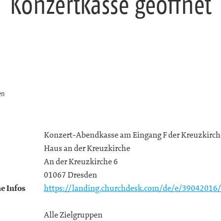
Konzertkasse geöffnet
en
Konzert-Abendkasse am Eingang F der Kreuzkirch
Haus an der Kreuzkirche
An der Kreuzkirche 6
01067 Dresden
e Infos
https://landing.churchdesk.com/de/e/39042016/
Alle Zielgruppen