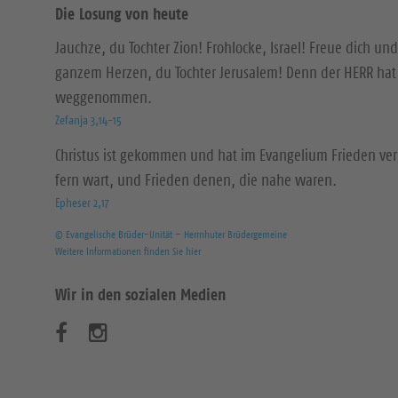
Die Losung von heute
Jauchze, du Tochter Zion! Frohlocke, Israel! Freue dich und
ganzem Herzen, du Tochter Jerusalem! Denn der HERR hat 
weggenommen.
Zefanja 3,14-15
Christus ist gekommen und hat im Evangelium Frieden ver
fern wart, und Frieden denen, die nahe waren.
Epheser 2,17
© Evangelische Brüder-Unität – Herrnhuter Brüdergemeine
Weitere Informationen finden Sie hier
Wir in den sozialen Medien
B
B
e
e