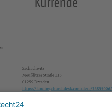
Kurrende
den
Zschachwitz
Meußlitzer Straße 113
01259 Dresden
https://landing.churchdesk.com/de/e/36855006
Konzerte/Theater/Musik
Alle
KG Dresden-Ost