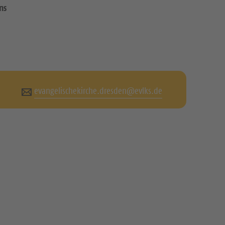
ns
evangelischekirche.dresden@evlks.de