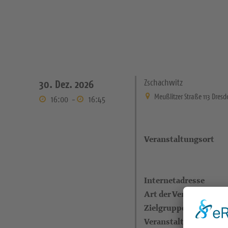
Zschachwitz
30. Dez. 2026
Meußlitzer Straße 113 Dres
16:00
-
16:45
Veranstaltungsort
Internetadresse
Art der Veranstaltung
Zielgruppe
Veranstalter