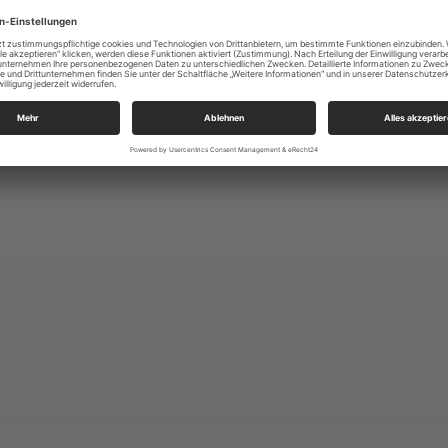
Altleuben 13
01257 Dresden
kg.dresden-ost@evlks.de
https://www.kirche-dresden-ost.de/