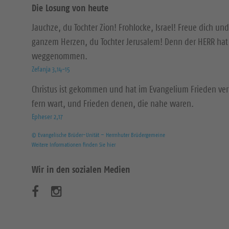
Die Losung von heute
Jauchze, du Tochter Zion! Frohlocke, Israel! Freue dich und
ganzem Herzen, du Tochter Jerusalem! Denn der HERR hat 
weggenommen.
Zefanja 3,14-15
Christus ist gekommen und hat im Evangelium Frieden ver
fern wart, und Frieden denen, die nahe waren.
Epheser 2,17
© Evangelische Brüder-Unität – Herrnhuter Brüdergemeine
Weitere Informationen finden Sie hier
Wir in den sozialen Medien
B
B
e
e