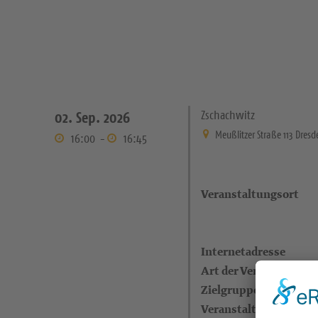
Zschachwitz
02. Sep. 2026
Meußlitzer Straße 113 Dres
16:00
-
16:45
Veranstaltungsort
Internetadresse
Art der Veranstaltung
Zielgruppe
Veranstalter