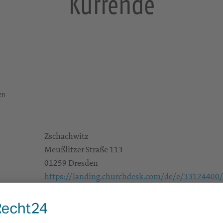
Kurrende
den
Zschachwitz
Meußlitzer Straße 113
01259 Dresden
https://landing.churchdesk.com/de/e/33124400
Konzerte/Theater/Musik
Alle
KG Dresden-Ost