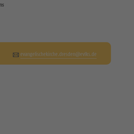
ns
evangelischekirche.dresden@evlks.de