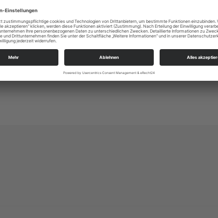
Altleuben 13
01257 Dresden
kg.dresden-ost@evlks.de
https://www.kirche-dresden-ost.de/