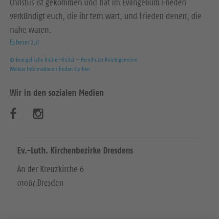
Christus ist gekommen und hat im Evangelium Frieden
verkündigt euch, die ihr fern wart, und Frieden denen, die
nahe waren.
Epheser 2,17
© Evangelische Brüder-Unität – Herrnhuter Brüdergemeine
Weitere Informationen finden Sie hier
Wir in den sozialen Medien
B
B
e
e
s
s
Ev.-Luth. Kirchenbezirke Dresdens
u
u
An der Kreuzkirche 6
01067 Dresden
c
c
h
h