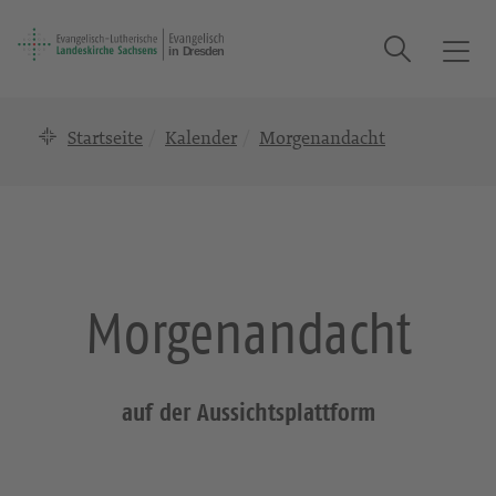
Suche
T
o
g
Startseite
Kalender
Morgenandacht
g
l
e
n
a
v
i
Morgenandacht
g
a
t
i
auf der Aussichtsplattform
o
n