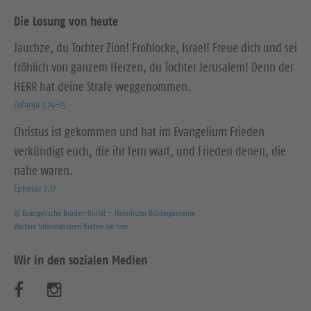
Die Losung von heute
Jauchze, du Tochter Zion! Frohlocke, Israel! Freue dich und sei
fröhlich von ganzem Herzen, du Tochter Jerusalem! Denn der
HERR hat deine Strafe weggenommen.
Zefanja 3,14-15
Christus ist gekommen und hat im Evangelium Frieden
verkündigt euch, die ihr fern wart, und Frieden denen, die
nahe waren.
Epheser 2,17
© Evangelische Brüder-Unität – Herrnhuter Brüdergemeine
Weitere Informationen finden Sie hier
Wir in den sozialen Medien
B
B